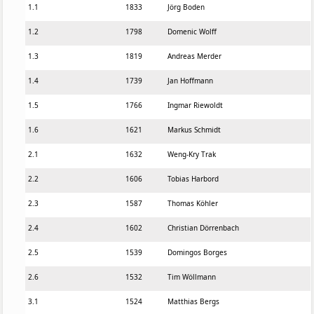
1
.
1
1833
Jörg Boden
1
.
2
1798
Domenic Wolff
1
.
3
1819
Andreas Merder
1
.
4
1739
Jan Hoffmann
1
.
5
1766
Ingmar Riewoldt
1
.
6
1621
Markus Schmidt
2
.
1
1632
Weng-Kry Trak
2
.
2
1606
Tobias Harbord
2
.
3
1587
Thomas Köhler
2
.
4
1602
Christian Dörrenbach
2
.
5
1539
Domingos Borges
2
.
6
1532
Tim Wöllmann
3
.
1
1524
Matthias Bergs