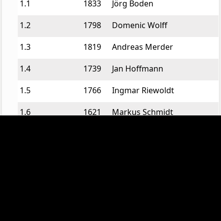
1
.
1
1833
Jörg Boden
1
.
2
1798
Domenic Wolff
1
.
3
1819
Andreas Merder
1
.
4
1739
Jan Hoffmann
1
.
5
1766
Ingmar Riewoldt
1
.
6
1621
Markus Schmidt
2
.
1
1632
Weng-Kry Trak
2
.
2
1606
Tobias Harbord
2
.
3
1587
Thomas Köhler
2
.
4
1602
Christian Dörrenbach
2
.
5
1539
Domingos Borges