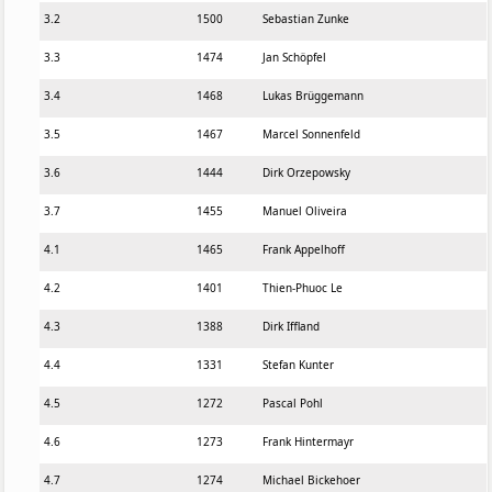
3
.
2
1500
Sebastian Zunke
3
.
3
1474
Jan Schöpfel
3
.
4
1468
Lukas Brüggemann
3
.
5
1467
Marcel Sonnenfeld
3
.
6
1444
Dirk Orzepowsky
3
.
7
1455
Manuel Oliveira
4
.
1
1465
Frank Appelhoff
4
.
2
1401
Thien-Phuoc Le
4
.
3
1388
Dirk Iffland
4
.
4
1331
Stefan Kunter
4
.
5
1272
Pascal Pohl
4
.
6
1273
Frank Hintermayr
4
.
7
1274
Michael Bickehoer