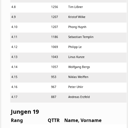
4
.
8
1256
Tim Lißner
4
.
9
1207
Kristof Wilke
4
.
10
1207
Phong Huynh
4
.
11
1186
Sebastian Templin
4
.
12
1069
Philipp Le
4
.
13
1043
Linus Kunze
4
.
14
1057
Wolfgang Bergs
4
.
15
953
Niklas Weiffen
4
.
16
967
Peter Uhlir
4
.
17
887
Andreas Erzfeld
Jungen 19
Rang
QTTR
Name, Vorname